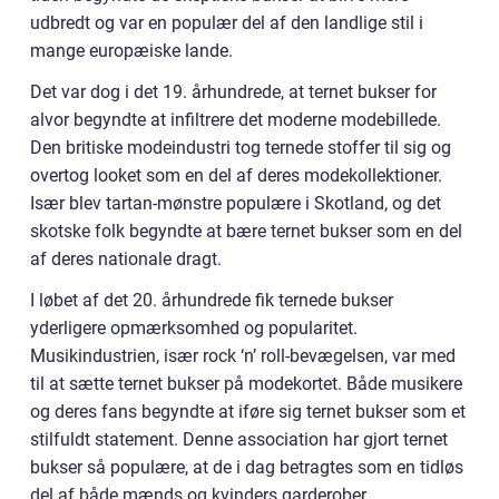
udbredt og var en populær del af den landlige stil i
mange europæiske lande.
Det var dog i det 19. århundrede, at ternet bukser for
alvor begyndte at infiltrere det moderne modebillede.
Den britiske modeindustri tog ternede stoffer til sig og
overtog looket som en del af deres modekollektioner.
Især blev tartan-mønstre populære i Skotland, og det
skotske folk begyndte at bære ternet bukser som en del
af deres nationale dragt.
I løbet af det 20. århundrede fik ternede bukser
yderligere opmærksomhed og popularitet.
Musikindustrien, især rock ‘n’ roll-bevægelsen, var med
til at sætte ternet bukser på modekortet. Både musikere
og deres fans begyndte at iføre sig ternet bukser som et
stilfuldt statement. Denne association har gjort ternet
bukser så populære, at de i dag betragtes som en tidløs
del af både mænds og kvinders garderober.