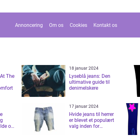
Annoncering
Om os
Cookies
Kontakt os
18 januar 2024
 At The
Lyseblå jeans: Den
ultimative guide til
omfort
denimelskere
17 januar 2024
e
Hvide jeans til herrer
eg
er blevet et populært
ulde og
valg inden for
herremode og har
vundet indpas som et