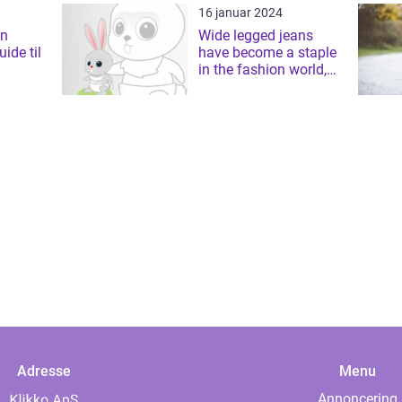
ti...
16 januar 2024
En
Wide legged jeans
ide til
have become a staple
in the fashion world,
beloved by many for
their comfortable f...
Adresse
Menu
Annoncering