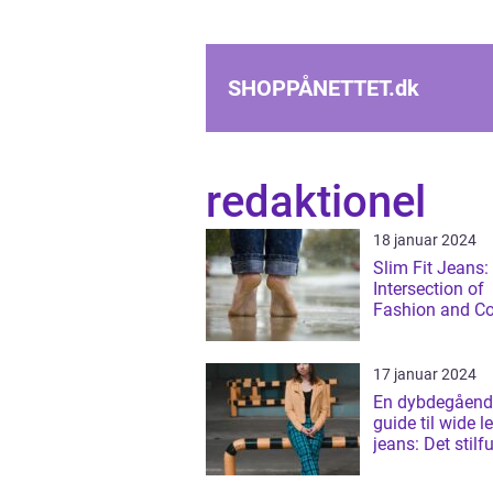
SHOPPÅNETTET.
dk
redaktionel
18 januar 2024
Slim Fit Jeans:
Intersection of
Fashion and C
17 januar 2024
En dybdegåend
guide til wide l
jeans: Det stilf
tidløse modetøj