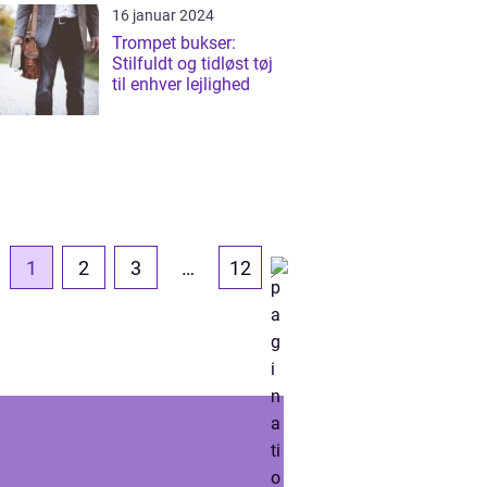
16 januar 2024
Trompet bukser:
Stilfuldt og tidløst tøj
til enhver lejlighed
1
2
3
…
12