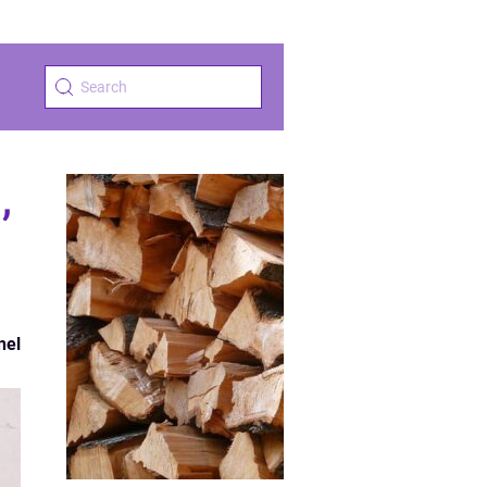
,
nel