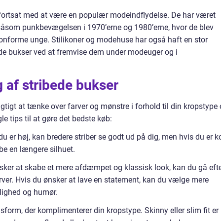
r fortsat med at være en populær modeindflydelse. De har været
 såsom punkbevægelsen i 1970’erne og 1980’erne, hvor de blev
-konforme unge. Stilikoner og modehuse har også haft en stor
bede bukser ved at fremvise dem under modeuger og i
ng af stribede bukser
igtigt at tænke over farver og mønstre i forhold til din kropstype
le tips til at gøre det bedste køb:
u er høj, kan bredere striber se godt ud på dig, men hvis du er ko
be en længere silhuet.
ker at skabe et mere afdæmpet og klassisk look, kan du gå eft
farver. Hvis du ønsker at lave en statement, kan du vælge mere
onlighed og humør.
orm, der komplimenterer din kropstype. Skinny eller slim fit er