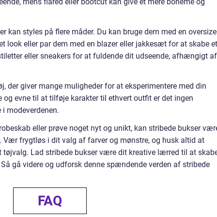
dseende, mens flared eller bootcut kan give et mere boheme og
er kan styles på flere måder. Du kan bruge dem med en oversize
pet look eller par dem med en blazer eller jakkesæt for at skabe e
tiletter eller sneakers for at fuldende dit udseende, afhængigt af
 tøj, der giver mange muligheder for at eksperimentere med din
og evne til at tilføje karakter til ethvert outfit er det ingen
re i modeverdenen.
robeskab eller prøve noget nyt og unikt, kan stribede bukser vær
g. Vær frygtløs i dit valg af farver og mønstre, og husk altid at
tøjvalg. Lad stribede bukser være dit kreative lærred til at skab
. Så gå videre og udforsk denne spændende verden af stribede
FAQ