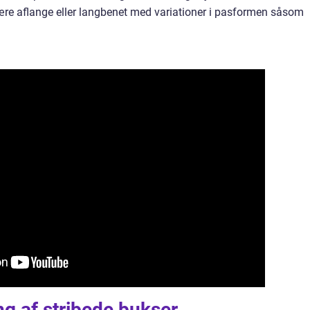
 være aflange eller langbenet med variationer i pasformen såsom
g af stribede bukser