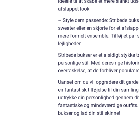
ideelle til at skabe et mere slankt u
afslappet look.
– Style dem passende: Stribede buks
sweater eller en skjorte for et afslap
mere formelt ensemble. Tilføj et par s
lejligheden.
Stribede bukser er et alsidigt stykke
personlige stil. Med deres rige historie 
overraskelse, at de forbliver populæ
Uanset om du vil opgradere dit garde
en fantastisk tilføjelse til din samlin
udtrykke din personlighed gennem dit 
fantastiske og mindeværdige outfits
bukser og lad din stil skinne!