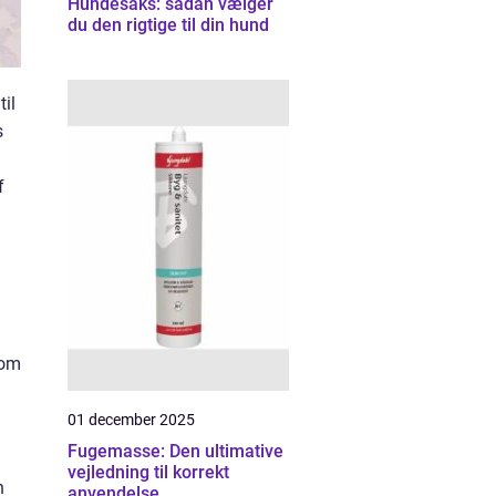
Hundesaks: sådan vælger
du den rigtige til din hund
til
s
f
som
01 december 2025
Fugemasse: Den ultimative
vejledning til korrekt
n
anvendelse