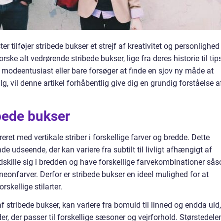
r tilføjer stribede bukser et strejf af kreativitet og personlighed 
forske alt vedrørende stribede bukser, lige fra deres historie til tip
n modeentusiast eller bare forsøger at finde en sjov ny måde at
g, vil denne artikel forhåbentlig give dig en grundig forståelse a
bede bukser
eret med vertikale striber i forskellige farver og bredde. Dette
e udseende, der kan variere fra subtilt til livligt afhængigt af
dskille sig i bredden og have forskellige farvekombinationer så
 neonfarver. Derfor er stribede bukser en ideel mulighed for at
rskellige stilarter.
af stribede bukser, kan variere fra bomuld til linned og endda uld,
der, der passer til forskellige sæsoner og vejrforhold. Størstedele