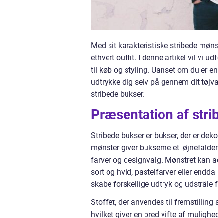
Med sit karakteristiske stribede mønste
ethvert outfit. I denne artikel vil vi ud
til køb og styling. Uanset om du er e
udtrykke dig selv på gennem dit tøjval
stribede bukser.
Præsentation af stri
Stribede bukser er bukser, der er dekor
mønster giver bukserne et iøjnefaldend
farver og designvalg. Mønstret kan a
sort og hvid, pastelfarver eller endda
skabe forskellige udtryk og udstråle fo
Stoffet, der anvendes til fremstilling 
hvilket giver en bred vifte af mulighe