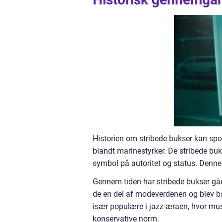
Historien om stribede bukser kan spor
blandt marinestyrker. De stribede buk
symbol på autoritet og status. Denne tr
Gennem tiden har stribede bukser gåe
de en del af modeverdenen og blev bår
især populære i jazz-æraen, hvor musi
konservative norm.