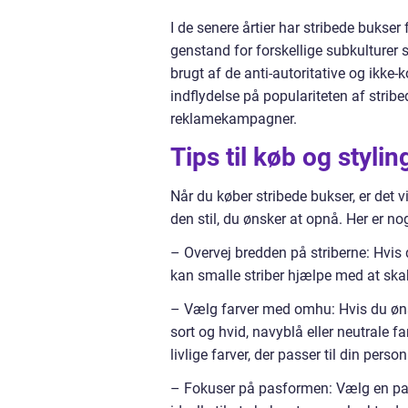
I de senere årtier har stribede bukse
genstand for forskellige subkulturer
brugt af de anti-autoritative og ikke
indflydelse på populariteten af stri
reklamekampagner.
Tips til køb og styli
Når du køber stribede bukser, er det v
den stil, du ønsker at opnå. Her er nog
– Overvej bredden på striberne: Hvis d
kan smalle striber hjælpe med at ska
– Vælg farver med omhu: Hvis du øns
sort og hvid, navyblå eller neutrale 
livlige farver, der passer til din pers
– Fokuser på pasformen: Vælg en pasf