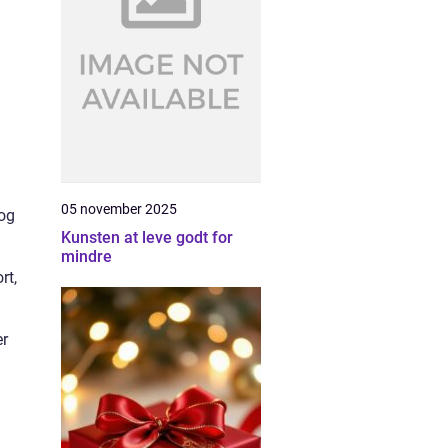
05 november 2025
 og
Kunsten at leve godt for
mindre
rt,
er