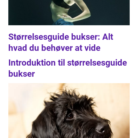
Størrelsesguide bukser: Alt
hvad du behøver at vide
Introduktion til størrelsesguide
bukser