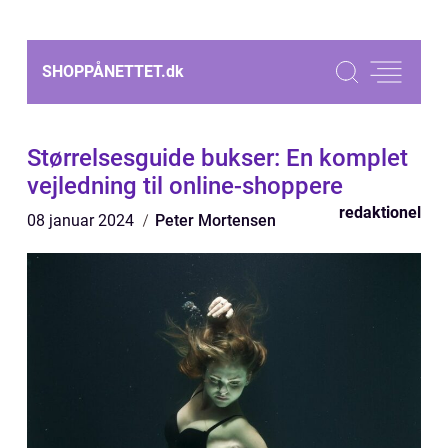
SHOPPÅNETTET.
dk
Størrelsesguide bukser: En komplet
vejledning til online-shoppere
redaktionel
08 januar 2024
Peter Mortensen