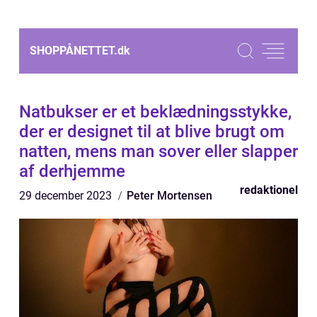
SHOPPÅNETTET.
dk
Natbukser er et beklædningsstykke,
der er designet til at blive brugt om
natten, mens man sover eller slapper
af derhjemme
redaktionel
29 december 2023
Peter Mortensen