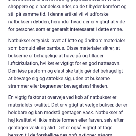
shoppere og e-handelskunder, da de tilbyder komfort og
stil på samme tid. I denne artikel vil vi udforske
natbukser i dybden, herunder hvad der er vigtigt at vide
for personer, som er generelt interesseret i dette emne.
Natbukser er typisk lavet af lette og åndbare materialer
som bomuld eller bambus. Disse materialer sikrer, at
bukserne er behagelige at have på og tillader
luftcirkulation, hvilket er vigtigt for en god nattesøvn.
Den løse pasform og elastiske talje gør det behageligt
at bevæge sig og strække sig, uden at bukserne
strammer eller begrænser bevægelsesfriheden.
En vigtig faktor at overveje ved køb af natbukser er
materialets kvalitet. Det er vigtigt at vælge bukser, der er
holdbare og kan modstå gentagen vask. Natbukser af
høj kvalitet vil ikke miste formen eller farven, selv efter
gentagen vask og slid. Det er også vigtigt at tage
hensyn til de forskellige designfunktioner, såsom