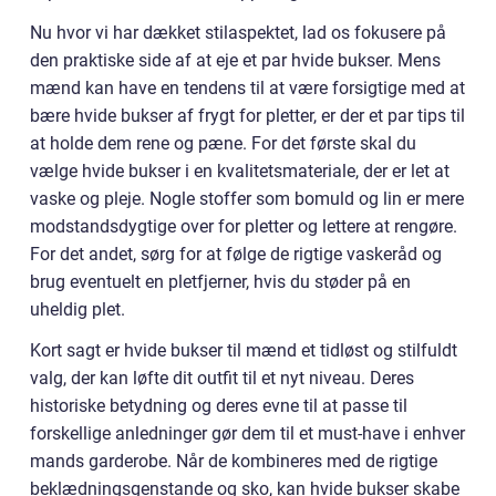
Nu hvor vi har dækket stilaspektet, lad os fokusere på
den praktiske side af at eje et par hvide bukser. Mens
mænd kan have en tendens til at være forsigtige med at
bære hvide bukser af frygt for pletter, er der et par tips til
at holde dem rene og pæne. For det første skal du
vælge hvide bukser i en kvalitetsmateriale, der er let at
vaske og pleje. Nogle stoffer som bomuld og lin er mere
modstandsdygtige over for pletter og lettere at rengøre.
For det andet, sørg for at følge de rigtige vaskeråd og
brug eventuelt en pletfjerner, hvis du støder på en
uheldig plet.
Kort sagt er hvide bukser til mænd et tidløst og stilfuldt
valg, der kan løfte dit outfit til et nyt niveau. Deres
historiske betydning og deres evne til at passe til
forskellige anledninger gør dem til et must-have i enhver
mands garderobe. Når de kombineres med de rigtige
beklædningsgenstande og sko, kan hvide bukser skabe