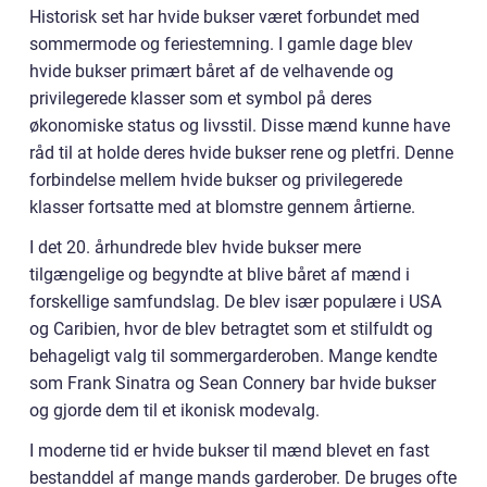
Historisk set har hvide bukser været forbundet med
sommermode og feriestemning. I gamle dage blev
hvide bukser primært båret af de velhavende og
privilegerede klasser som et symbol på deres
økonomiske status og livsstil. Disse mænd kunne have
råd til at holde deres hvide bukser rene og pletfri. Denne
forbindelse mellem hvide bukser og privilegerede
klasser fortsatte med at blomstre gennem årtierne.
I det 20. århundrede blev hvide bukser mere
tilgængelige og begyndte at blive båret af mænd i
forskellige samfundslag. De blev især populære i USA
og Caribien, hvor de blev betragtet som et stilfuldt og
behageligt valg til sommergarderoben. Mange kendte
som Frank Sinatra og Sean Connery bar hvide bukser
og gjorde dem til et ikonisk modevalg.
I moderne tid er hvide bukser til mænd blevet en fast
bestanddel af mange mands garderober. De bruges ofte