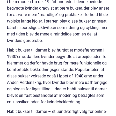
i herremoden fra det 19. århundrede. I denne periode
begyndte kvinder gradvist at bære bukser, der blev anset
for at være mere “mandlige” og praktiske i forhold til de
typiske lange kjoler. I starten blev disse bukser primært
båret i sportslige aktiviteter som ridning og cykling, men
med tiden blev de mere almindelige som en del af
kvinders garderobe.
Habit bukser til damer blev hurtigt et modefænomen i
1930’erne, da flere kvinder begyndte at arbejde uden for
hjemmet og derfor havde brug for mere funktionelle og
komfortable beklædningsgenstande. Populariteten af
disse bukser voksede også i løbet af 1940’erne under
Anden Verdenskrig, hvor kvinder blev mere uafhængige
og sloges for ligestilling. I dag er habit bukser til damer
blevet en fast bestanddel af moden og betragtes som
en klassiker inden for kvindebeklædning.
Habit bukser til damer – et uundværligt valg for online-