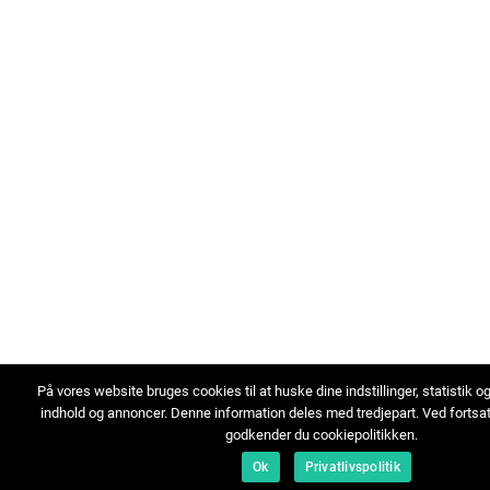
På vores website bruges cookies til at huske dine indstillinger, statistik o
indhold og annoncer. Denne information deles med tredjepart. Ved fortsa
godkender du cookiepolitikken.
Ok
Privatlivspolitik