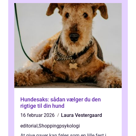
Hundesaks: sådan vælger du den
rigtige til din hund
16 februar 2026
Laura Vestergaard
editorial
,
Shoppingpsykologi
At give gaver kan føles som en lille fest i