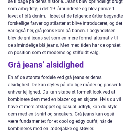
se tilbage på deres historie. Jeans blev oprindeligt brugt
som arbejdstøj i det 19. århundrede og blev primært
lavet af blå denim. I løbet af de følgende årtier begyndte
forskellige farver og stilarter at blive introduceret, og det
var også her, grå jeans kom på banen. I begyndelsen
blev de grå jeans set som en mere formel alternativ til
de almindelige blå jeans. Men med tiden har de opnået
en position som et moderne og stilfuldt valg.
Grå jeans’ alsidighed
Èn af de største fordele ved grå jeans er deres
alsidighed. De kan styles på utallige måder og passer til
enhver lejlighed. Du kan skabe et formelt look ved at
kombinere dem med en blazer og en skjorte. Hvis du vil
have et mere afslappet og casual udtryk, kan du style
dem med en t-shirt og sneakers. Grå jeans kan også
være fundamentet for et cool og edgy outfit, når de
kombineres med en læderjakke og støvler.