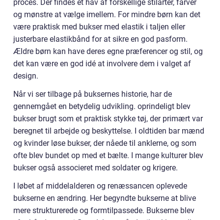
proces. Der findes et hav af forskellige stilarter, farver
og mønstre at vælge imellem. For mindre børn kan det
være praktisk med bukser med elastik i taljen eller
justerbare elastikbånd for at sikre en god pasform.
Ældre børn kan have deres egne præferencer og stil, og
det kan være en god idé at involvere dem i valget af
design.
Når vi ser tilbage på buksernes historie, har de
gennemgået en betydelig udvikling. oprindeligt blev
bukser brugt som et praktisk stykke tøj, der primært var
beregnet til arbejde og beskyttelse. I oldtiden bar mænd
og kvinder løse bukser, der nåede til anklerne, og som
ofte blev bundet op med et bælte. I mange kulturer blev
bukser også associeret med soldater og krigere.
I løbet af middelalderen og renæssancen oplevede
bukserne en ændring. Her begyndte bukserne at blive
mere strukturerede og formtilpassede. Bukserne blev