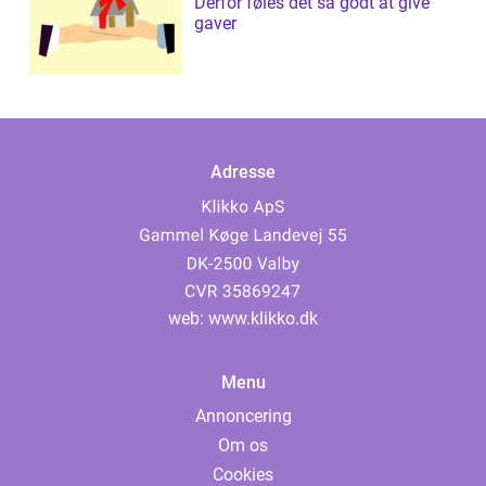
Derfor føles det så godt at give
gaver
Adresse
web:
www.klikko.dk
Menu
Annoncering
Om os
Cookies