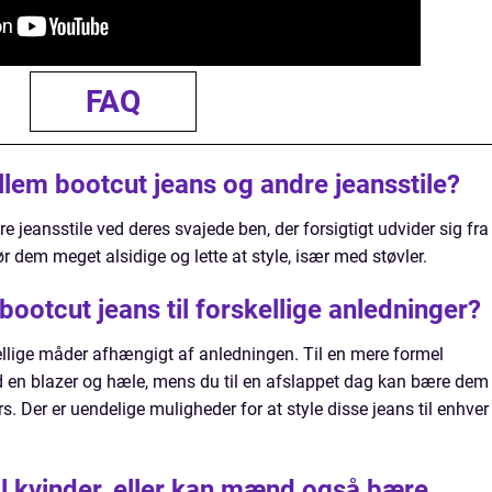
FAQ
llem bootcut jeans og andre jeansstile?
re jeansstile ved deres svajede ben, der forsigtigt udvider sig fra
 dem meget alsidige og lette at style, især med støvler.
bootcut jeans til forskellige anledninger?
ellige måder afhængigt af anledningen. Til en mere formel
en blazer og hæle, mens du til en afslappet dag kan bære dem
 Der er uendelige muligheder for at style disse jeans til enhver
il kvinder, eller kan mænd også bære