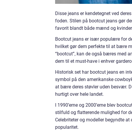
Disse jeans er kendetegnet ved deres
foden. Stilen på bootcut jeans gør dem
favorit blandt både mænd og kvinder
Bootcut jeans er især populære for d
hvilket gør dem perfekte til at bære 
“bootcut”, kan de også bæres med and
dem til et must-have i enhver gardero
Historisk set har bootcut jeans en in
symbol på den amerikanske cowboykultu
at bære deres støvler uden besvær. D
hurtigt over hele landet.
I 1990’erne og 2000’erne blev bootc
stilfuld og flatterende mulighed for dem
Celebriteter og modeller begyndte at o
popularitet.