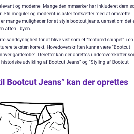
t relevant og moderne. Mange denimmærker har inkluderet dem 
ner. Stil moguler og modeentusiaster fortsætter med at omsætte
er mange muligheder for at style bootcut jeans, uanset om det 
en aften i byen.
re sandsynlighed for at blive vist som et “featured snippet” i en
ukturere teksten korrekt. Hovedoverskriften kunne være “Bootcut
enhver garderobe”. Derefter kan der oprettes underoverskrifter s
n historiske udvikling af Bootcut Jeans” og “Styling af Bootcut
til Bootcut Jeans” kan der oprettes