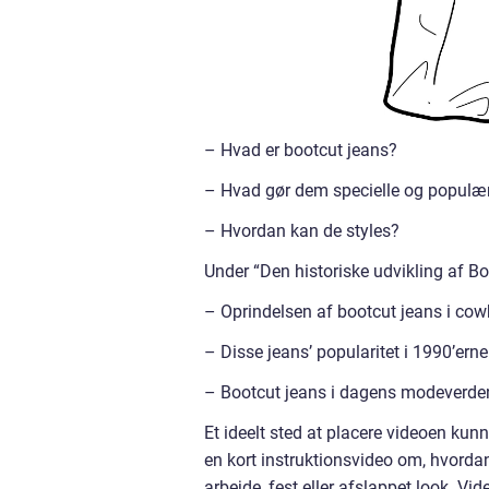
– Hvad er bootcut jeans?
– Hvad gør dem specielle og populæ
– Hvordan kan de styles?
Under “Den historiske udvikling af B
– Oprindelsen af bootcut jeans i co
– Disse jeans’ popularitet i 1990’ern
– Bootcut jeans i dagens modeverde
Et ideelt sted at placere videoen kun
en kort instruktionsvideo om, hvordan 
arbejde, fest eller afslappet look. Vid