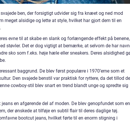
 svajede ben, der forsigtigt udvider sig fra knæet og ned mod
 meget alsidige og lette at style, hvilket har gjort dem til en
.
eres evne til at skabe en slank og forlængende effekt på benene,
med støvler. Det er dog vigtigt at bemærke, at selvom de har navn
re sko som f.eks. høje hæle eller sneakers. Deres alsidighed g
be.
teressant baggrund. De blev først populære i 1970’erne som et
r. Den svajede benstil var praktisk for ryttere, da det tillod 
enne cowboy-stil blev snart en trend blandt unge og spredte sig
ut jeans en afgørende del af moden. De blev genopfundet som en
, der ønskede at tilføje en subtil flair til deres daglige tøj.
mfavne bootcut jeans, hvilket førte til en enorm stigning i