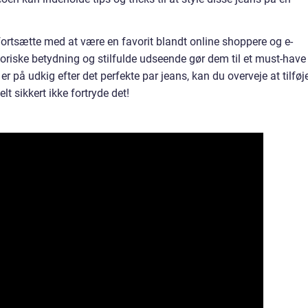
il fortsætte med at være en favorit blandt online shoppere og e-
oriske betydning og stilfulde udseende gør dem til et must-have 
 på udkig efter det perfekte par jeans, kan du overveje at tilføj
lt sikkert ikke fortryde det!