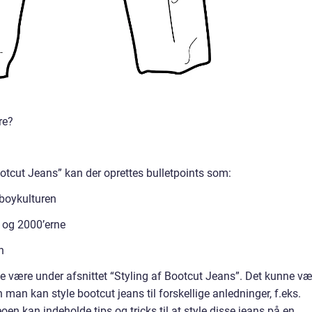
re?
ootcut Jeans” kan der oprettes bulletpoints som:
wboykulturen
e og 2000’erne
n
ne være under afsnittet “Styling af Bootcut Jeans”. Det kunne væ
man kan style bootcut jeans til forskellige anledninger, f.eks.
eoen kan indeholde tips og tricks til at style disse jeans på en