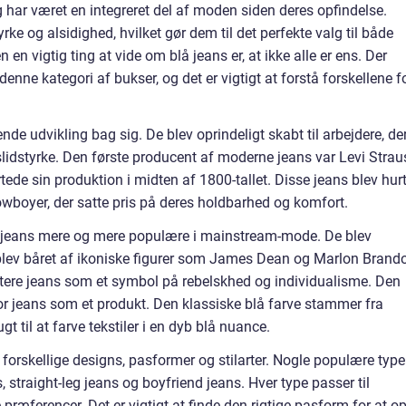
g har været en integreret del af moden siden deres opfindelse.
rke og alsidighed, hvilket gør dem til det perfekte valg til både
en vigtig ting at vide om blå jeans er, at ikke alle er ens. Der
 denne kategori af bukser, og det er vigtigt at forstå forskellene f
de udvikling bag sig. De blev oprindeligt skabt til arbejdere, de
idstyrke. Den første producent af moderne jeans var Levi Strau
rtede sin produktion i midten af 1800-tallet. Disse jeans blev hurt
boyer, der satte pris på deres holdbarhed og komfort.
lå jeans mere og mere populære i mainstream-mode. De blev
v båret af ikoniske figurer som James Dean og Marlon Brando
ntere jeans som et symbol på rebelskhed og individualisme. Den
r jeans som et produkt. Den klassiske blå farve stammer fra
t til at farve tekstiler i en dyb blå nuance.
 forskellige designs, pasformer og stilarter. Nogle populære type
, straight-leg jeans og boyfriend jeans. Hver type passer til
præferencer. Det er vigtigt at finde den rigtige pasform for at o