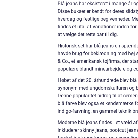
Blå jeans har eksisteret i mange år o
Disse bukser er kendt for deres slidsty
hverdag og festlige begivenheder. Men 
findes et utal af variationer inden for
at vælge det rette par til dig.
Historisk set har blå jeans en spænden
havde brug for beklædning med høj sl
& Co., et amerikansk tøjfirma, der sta
populære blandt minearbejdere og cow
I løbet af det 20. århundrede blev b
synonym med ungdomskulturen og ble
Denne popularitet bidrog til at ceme
blå farve blev også et kendemærke fo
indigo-farvning, en gammel teknik brug
Moderne blå jeans findes i et væld af
inkluderer skinny jeans, bootcut jeans
forskellige kropsformer og personlige 