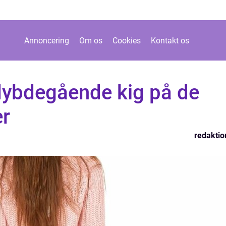
Annoncering
Om os
Cookies
Kontakt os
 dybdegående kig på de
er
redaktio