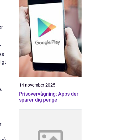
or
r
ss
igt
14 november 2025
.
Prisovervågning: Apps der
sparer dig penge
r
pnå