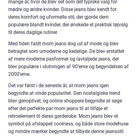
mange år, hvor de blev set som det typiske valg for
mødre og ældre kvinder. Disse jeans blev kendt for
deres komfort og uformelle stil, der gjorde dem
populære blandt kvinder, der ønskede et praktisk tøjvalg
til deres daglige rutiner.
Med tiden faldt mom jeans dog ud af mode og blev
betragtet som umoderne og kedelige. De blev erstattet
af mere moderne pasformer og lavtaljede jeans, der
blev populære i slutningen af 90’erne og begyndelsen af
2000’erne.
Det var først i de seneste år, at mom jeans igen
begyndte at vinde popularitet. Den nostalgiske trend
blev genoplivet, og online shoppere begyndte at søge
efter det perfekte par mom jeans til at tilføje et
retroelement til deres garderobe. Mom jeans blev et
symbol på afslappet coolness, og både store modehuse
og mindre mærker begyndte at tilbyde denne jeansstil