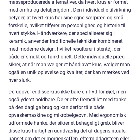
masseproducerede alternativer, da hvert krus er formet
med omhu og detaljerigdom. Den individuelle tilvirkning
betyder, at hvert krus har sine egne særpræg og små
forskelle, hvilket tilfører en personlighed og historie til
hvert stykke. Håndværkere, der specialiserer sig i
keramik, anvender traditionelle teknikker kombineret
med moderne design, hvilket resulterer i stentøj, der
både er smukt og funktionelt. Dette individuelle præg
sikrer, at når man vælger et håndlavet krus, vælger man
også en unik oplevelse og kvalitet, der kan mærkes ved
hver slurk.
Derudover er disse krus ikke bare en fryd for øjet, men
også yderst holdbare. De er ofte fremstillet med tanke
på den daglige brug og kan derfor tåle både
opvaskemaskine og mikrobølgeovn. Med ergonomisk
udformede hanke, der sikrer et behageligt greb, bliver
disse krus hurtigt en uundværlig del af dagens ritualer
uanset om det er morgenkaffen, eftermiddagsteen eller