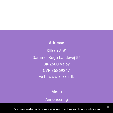
Adresse
web:
www.klikko.dk
Menu
Annoncering
Om os
På vores website bruges cookies til at huske dine indstillinger,